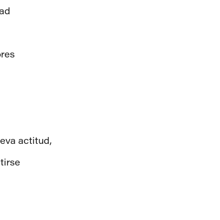
dad
ores
eva actitud,
tirse